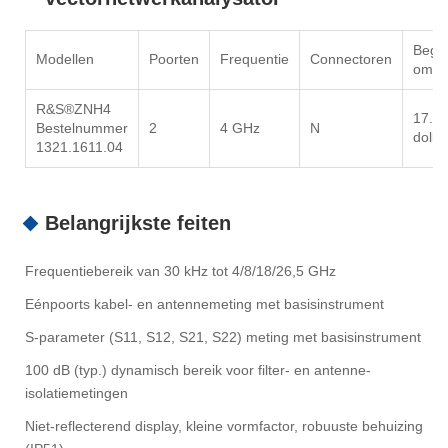
Begi
Modellen
Poorten
Frequentie
Connectoren
om
R&S®ZNH4
17.3
Bestelnummer
2
4 GHz
N
dollar
1321.1611.04
Belangrijkste feiten
Frequentiebereik van 30 kHz tot 4/8/18/26,5 GHz
Eénpoorts kabel- en antennemeting met basisinstrument
S-parameter (S11, S12, S21, S22) meting met basisinstrument
100 dB (typ.) dynamisch bereik voor filter- en antenne-
isolatiemetingen
Niet-reflecterend display, kleine vormfactor, robuuste behuizing