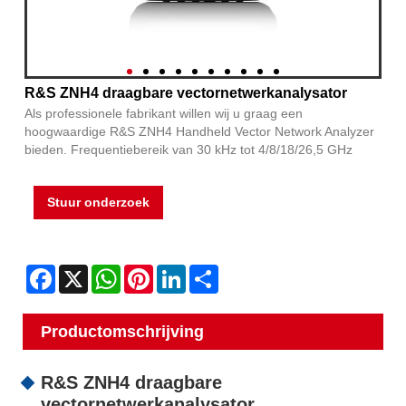
R&S ZNH4 draagbare vectornetwerkanalysator
Als professionele fabrikant willen wij u graag een
hoogwaardige R&S ZNH4 Handheld Vector Network Analyzer
bieden. Frequentiebereik van 30 kHz tot 4/8/18/26,5 GHz
Stuur onderzoek
Facebook
X
WhatsApp
Pinterest
LinkedIn
Share
Productomschrijving
R&S ZNH4 draagbare
vectornetwerkanalysator