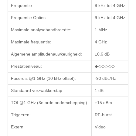
Frequentie:
9 kHz tot 4 GHz
Frequentie Opties:
9 kHz tot 4 GHz
Maximale analysebandbreedte:
1 MHz
Maximale frequentie:
4 GHz
Algemene amplitudenauwkeurigheid:
±0,6 dB
Prestatieniveau:
◆◇◇◇◇◇
Faseruis @1 GHz (10 kHz offset):
-90 dBc/Hz
Standaard verzwakkerstap:
1 dB
TOI @1 GHz (3e orde onderschepping):
+15 dBm
Triggeren:
RF-burst
Extern
Video