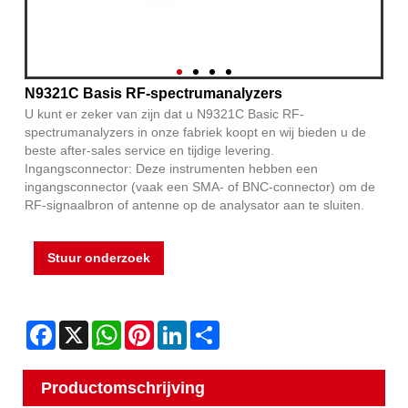
N9321C Basis RF-spectrumanalyzers
U kunt er zeker van zijn dat u N9321C Basic RF-
spectrumanalyzers in onze fabriek koopt en wij bieden u de
beste after-sales service en tijdige levering.
Ingangsconnector: Deze instrumenten hebben een
ingangsconnector (vaak een SMA- of BNC-connector) om de
RF-signaalbron of antenne op de analysator aan te sluiten.
Stuur onderzoek
Facebook
X
WhatsApp
Pinterest
LinkedIn
Share
Productomschrijving