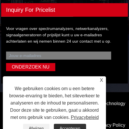
Inquiry For Pricelist
Voor vragen over spectrumanalyzers, netwerkanalyzers,
signaalgeneratoren of prijslijst kunt u uw e-mailadres
achterlaten en wij nemen binnen 24 uur contact met u op.
X
We gebruiken cookies om u een betere
browse-ervaring te bieden, het siteverkeer te
analyseren en de inhoud te personaliseren.
Copyright © 2023 Dongguan Qihang Electronic Technology
Door deze site te gebruiken, gaat u akkoord
Co.,Ltd. Alle rechten voorbehouden.
met ons gebruik van cookies.
Privacybeleid
Koppelingen
Sitemap
RSS
XML
Privacy Policy
Afwijzen
Accepteren