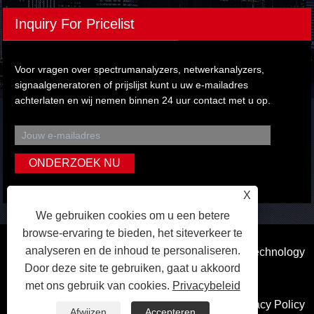
Inquiry For Pricelist
Voor vragen over spectrumanalyzers, netwerkanalyzers,
signaalgeneratoren of prijslijst kunt u uw e-mailadres
achterlaten en wij nemen binnen 24 uur contact met u op.
X
We gebruiken cookies om u een betere
browse-ervaring te bieden, het siteverkeer te
analyseren en de inhoud te personaliseren.
Copyright © 2023 Dongguan Qihang Electronic Technology
Door deze site te gebruiken, gaat u akkoord
Co.,Ltd. Alle rechten voorbehouden.
met ons gebruik van cookies.
Privacybeleid
Koppelingen
Sitemap
RSS
XML
Privacy Policy
Afwijzen
Accepteren