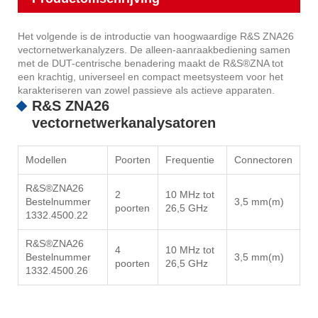
Het volgende is de introductie van hoogwaardige R&S ZNA26
vectornetwerkanalyzers. De alleen-aanraakbediening samen
met de DUT-centrische benadering maakt de R&S®ZNA tot
een krachtig, universeel en compact meetsysteem voor het
karakteriseren van zowel passieve als actieve apparaten.
R&S ZNA26
vectornetwerkanalysatoren
Modellen
Poorten
Frequentie
Connectoren
R&S®ZNA26
2
10 MHz tot
Bestelnummer
3,5 mm(m)
poorten
26,5 GHz
1332.4500.22
R&S®ZNA26
4
10 MHz tot
Bestelnummer
3,5 mm(m)
poorten
26,5 GHz
1332.4500.26