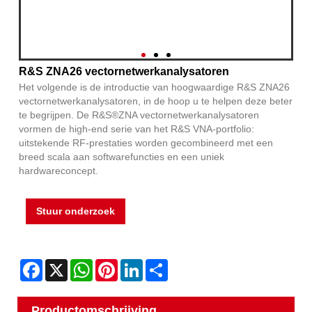
R&S ZNA26 vectornetwerkanalysatoren
Het volgende is de introductie van hoogwaardige R&S ZNA26
vectornetwerkanalysatoren, in de hoop u te helpen deze beter
te begrijpen. De R&S®ZNA vectornetwerkanalysatoren
vormen de high-end serie van het R&S VNA-portfolio:
uitstekende RF-prestaties worden gecombineerd met een
breed scala aan softwarefuncties en een uniek
hardwareconcept.
Stuur onderzoek
Facebook
X
WhatsApp
Pinterest
LinkedIn
Share
Productomschrijving