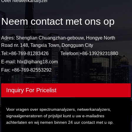
Over Netwerkanalyzer
Neem contact met ons op
Adres: Shenglian Chuangzhan-gebouw, Hongye North
Road nr. 148, Tangxia Town, Dongguan City
Tel:
+86-769-81283426
Telefoon:
+86-13929231880
E-mail:
hlx@qihang18.com
Fax: +86-769-82553292
Inquiry For Pricelist
Voor vragen over spectrumanalyzers, netwerkanalyzers,
signaalgeneratoren of prijslijst kunt u uw e-mailadres
achterlaten en wij nemen binnen 24 uur contact met u op.