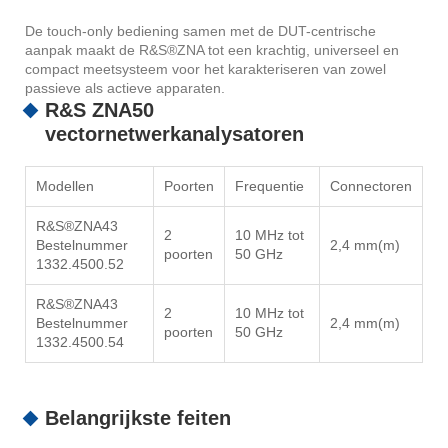
De touch-only bediening samen met de DUT-centrische
aanpak maakt de R&S®ZNA tot een krachtig, universeel en
compact meetsysteem voor het karakteriseren van zowel
passieve als actieve apparaten.
R&S ZNA50
vectornetwerkanalysatoren
Modellen
Poorten
Frequentie
Connectoren
R&S®ZNA43
2
10 MHz tot
Bestelnummer
2,4 mm(m)
poorten
50 GHz
1332.4500.52
R&S®ZNA43
2
10 MHz tot
Bestelnummer
2,4 mm(m)
poorten
50 GHz
1332.4500.54
Belangrijkste feiten