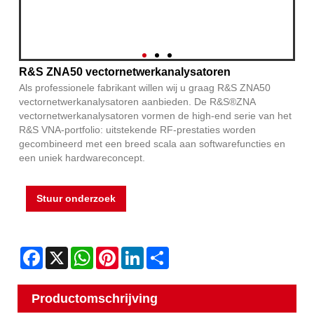
R&S ZNA50 vectornetwerkanalysatoren
Als professionele fabrikant willen wij u graag R&S ZNA50
vectornetwerkanalysatoren aanbieden. De R&S®ZNA
vectornetwerkanalysatoren vormen de high-end serie van het
R&S VNA-portfolio: uitstekende RF-prestaties worden
gecombineerd met een breed scala aan softwarefuncties en
een uniek hardwareconcept.
Stuur onderzoek
Facebook
X
WhatsApp
Pinterest
LinkedIn
Share
Productomschrijving