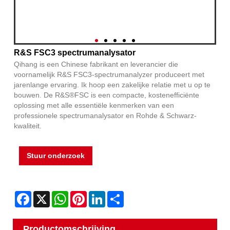
R&S FSC3 spectrumanalysator
Qihang is een Chinese fabrikant en leverancier die
voornamelijk R&S FSC3-spectrumanalyzer produceert met
jarenlange ervaring. Ik hoop een zakelijke relatie met u op te
bouwen. De R&S®FSC is een compacte, kostenefficiënte
oplossing met alle essentiële kenmerken van een
professionele spectrumanalysator en Rohde & Schwarz-
kwaliteit.
Stuur onderzoek
Facebook
X
WhatsApp
Pinterest
LinkedIn
Share
Productomschrijving