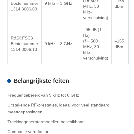
(f = 500
–165
Bestelnummer
9 kHz – 3 GHz
MHz, 30
dBm
1314.3006.03
kHz-
verschuiving)
–95 dB (1
Hz)
R&S®FSC3
(f = 500
–165
Bestelnummer
9 kHz – 3 GHz
MHz, 30
dBm
1314.3006.13
kHz-
verschuiving)
Belangrijkste feiten
Frequentiebereik van 9 kHz tot 6 GHz
Uitstekende RF-prestaties, ideaal voor veel standaard
meettoepassingen
Trackinggeneratormodellen beschikbaar
Compacte vormfactor