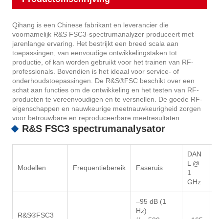
Qihang is een Chinese fabrikant en leverancier die
voornamelijk R&S FSC3-spectrumanalyzer produceert met
jarenlange ervaring. Het bestrijkt een breed scala aan
toepassingen, van eenvoudige ontwikkelingstaken tot
productie, of kan worden gebruikt voor het trainen van RF-
professionals. Bovendien is het ideaal voor service- of
onderhoudstoepassingen. De R&S®FSC beschikt over een
schat aan functies om de ontwikkeling en het testen van RF-
producten te vereenvoudigen en te versnellen. De goede RF-
eigenschappen en nauwkeurige meetnauwkeurigheid zorgen
voor betrouwbare en reproduceerbare meetresultaten.
R&S FSC3 spectrumanalysator
DAN
L @
Modellen
Frequentiebereik
Faseruis
I
1
GHz
–95 dB (1
Hz)
R&S®FSC3