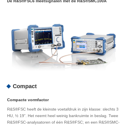
De R&S®FSC6 meetsignalen met de R&S®SMC100A
Compact
Compacte vormfactor
R&S®FSC heeft de kleinste voetafdruk in zijn klasse: slechts 3
HU, ½ 19”. Het neemt heel weinig bankruimte in beslag. Twee
R&S®FSC-analysatoren of één R&S®FSC; en een R&S®SMC-