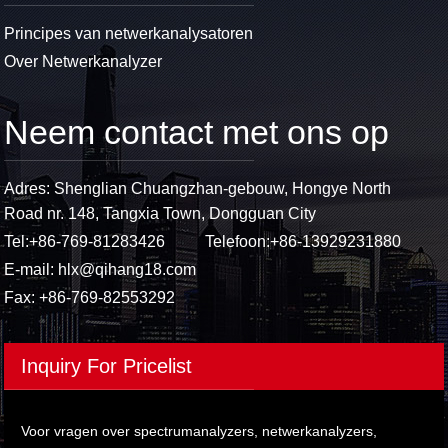
Principes van netwerkanalysatoren
Over Netwerkanalyzer
Neem contact met ons op
Adres: Shenglian Chuangzhan-gebouw, Hongye North
Road nr. 148, Tangxia Town, Dongguan City
Tel:
+86-769-81283426
Telefoon:
+86-13929231880
E-mail:
hlx@qihang18.com
Fax: +86-769-82553292
Inquiry For Pricelist
Voor vragen over spectrumanalyzers, netwerkanalyzers,