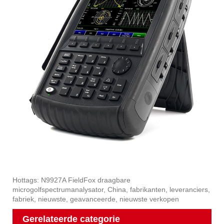
Hottags: N9927A FieldFox draagbare
microgolfspectrumanalysator, China, fabrikanten, leveranciers,
fabriek, nieuwste, geavanceerde, nieuwste verkopen
Gerelateerde categorie