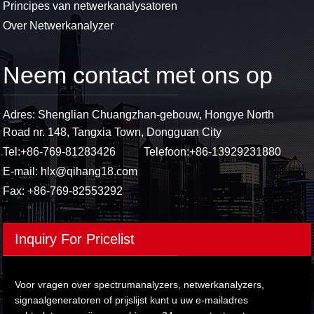
Principes van netwerkanalysatoren
Over Netwerkanalyzer
Neem contact met ons op
Adres: Shenglian Chuangzhan-gebouw, Hongye North
Road nr. 148, Tangxia Town, Dongguan City
Tel:
+86-769-81283426
Telefoon:
+86-13929231880
E-mail:
hlx@qihang18.com
Fax: +86-769-82553292
Inquiry For Pricelist
Voor vragen over spectrumanalyzers, netwerkanalyzers,
signaalgeneratoren of prijslijst kunt u uw e-mailadres