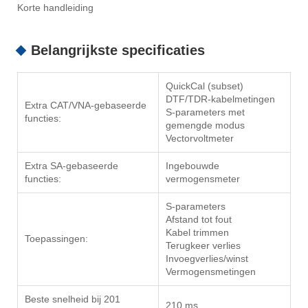
Korte handleiding
Belangrijkste specificaties
QuickCal (subset)
DTF/TDR-kabelmetingen
Extra CAT/VNA-gebaseerde
S-parameters met
functies:
gemengde modus
Vectorvoltmeter
Extra SA-gebaseerde
Ingebouwde
functies:
vermogensmeter
S-parameters
Afstand tot fout
Kabel trimmen
Toepassingen:
Terugkeer verlies
Invoegverlies/winst
Vermogensmetingen
Beste snelheid bij 201
210 ms