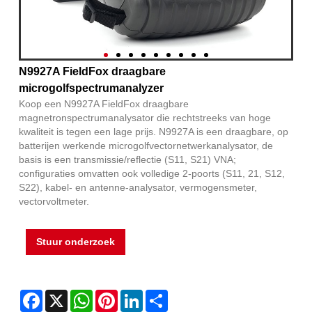
N9927A FieldFox draagbare
microgolfspectrumanalyzer
Koop een N9927A FieldFox draagbare
magnetronspectrumanalysator die rechtstreeks van hoge
kwaliteit is tegen een lage prijs. N9927A is een draagbare, op
batterijen werkende microgolfvectornetwerkanalysator, de
basis is een transmissie/reflectie (S11, S21) VNA;
configuraties omvatten ook volledige 2-poorts (S11, 21, S12,
S22), kabel- en antenne-analysator, vermogensmeter,
vectorvoltmeter.
Stuur onderzoek
Facebook
X
WhatsApp
Pinterest
LinkedIn
Share