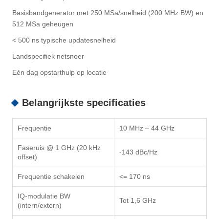
Basisbandgenerator met 250 MSa/snelheid (200 MHz BW) en
512 MSa geheugen
< 500 ns typische updatesnelheid
Landspecifiek netsnoer
Eén dag opstarthulp op locatie
Belangrijkste specificaties
Frequentie
10 MHz – 44 GHz
Faseruis @ 1 GHz (20 kHz
-143 dBc/Hz
offset)
Frequentie schakelen
<= 170 ns
IQ-modulatie BW
Tot 1,6 GHz
(intern/extern)