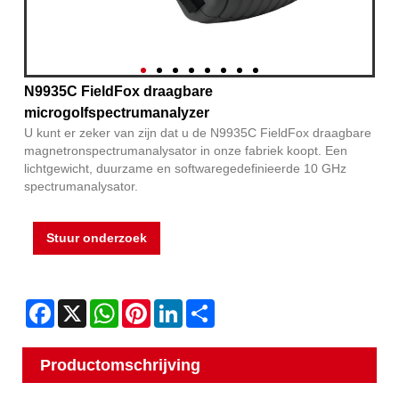
N9935C FieldFox draagbare
microgolfspectrumanalyzer
U kunt er zeker van zijn dat u de N9935C FieldFox draagbare
magnetronspectrumanalysator in onze fabriek koopt. Een
lichtgewicht, duurzame en softwaregedefinieerde 10 GHz
spectrumanalysator.
Stuur onderzoek
Facebook
X
WhatsApp
Pinterest
LinkedIn
Share
Productomschrijving